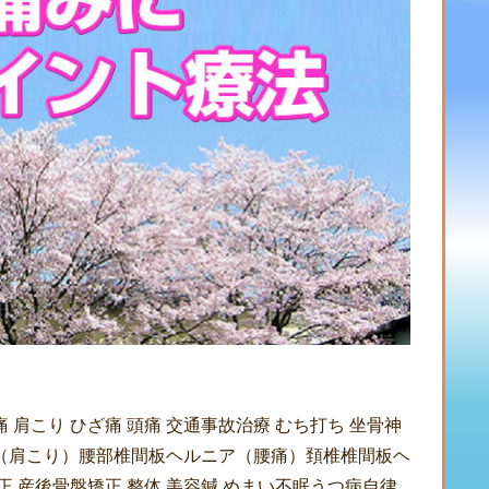
肩こり ひざ痛 頭痛 交通事故治療 むち打ち 坐骨神
（肩こり）腰部椎間板ヘルニア（腰痛）頚椎椎間板ヘ
矯正 産後骨盤矯正 整体 美容鍼 めまい不眠うつ病自律