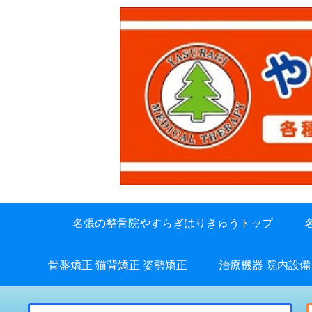
名張の整骨院やすらぎはりきゅうトップ
骨盤矯正 猫背矯正 姿勢矯正
治療機器 院内設備