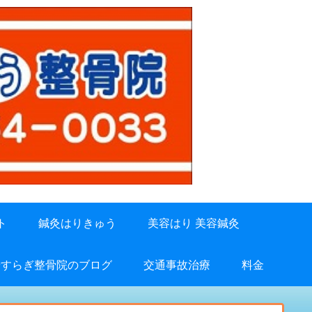
ト
鍼灸はりきゅう
美容はり 美容鍼灸
やすらぎ整骨院のブログ
交通事故治療
料金