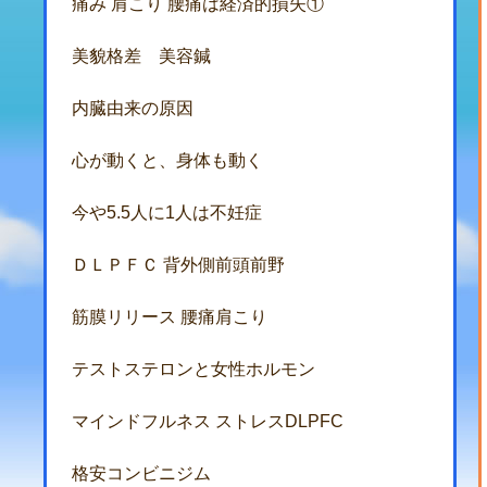
痛み 肩こり 腰痛は経済的損失①
美貌格差 美容鍼
内臓由来の原因
心が動くと、身体も動く
今や5.5人に1人は不妊症
ＤＬＰＦＣ 背外側前頭前野
筋膜リリース 腰痛肩こり
テストステロンと女性ホルモン
マインドフルネス ストレスDLPFC
格安コンビニジム