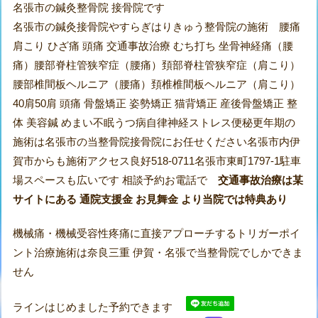
名張市の鍼灸整骨院 接骨院です
名張市の鍼灸接骨院やすらぎはりきゅう整骨院の施術 腰痛
肩こり ひざ痛 頭痛 交通事故治療 むち打ち 坐骨神経痛（腰
痛）腰部脊柱管狭窄症（腰痛）頚部脊柱管狭窄症（肩こり）
腰部椎間板ヘルニア（腰痛）頚椎椎間板ヘルニア（肩こり）
40肩50肩 頭痛 骨盤矯正 姿勢矯正 猫背矯正 産後骨盤矯正 整
体 美容鍼 めまい不眠うつ病自律神経ストレス便秘更年期の
施術は名張市の当整骨院接骨院にお任せください名張市内伊
賀市からも施術アクセス良好518-0711名張市東町1797-1駐車
場スペースも広いです 相談予約お電話で
交通事故治療は某
サイトにある 通院支援金 お見舞金 より当院では特典あり
機械痛・機械受容性疼痛に直接アプローチするトリガーポイ
ント治療施術は奈良三重 伊賀・名張で当整骨院でしかできま
せん
ラインはじめました予約できます