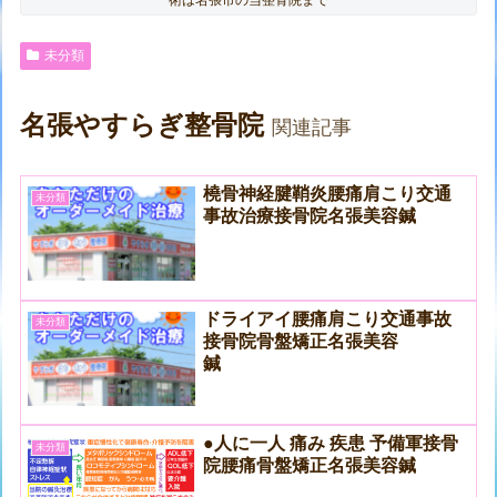
未分類
名張やすらぎ整骨院
関連記事
橈骨神経腱鞘炎腰痛肩こり交通
未分類
事故治療接骨院名張美容鍼
ドライアイ腰痛肩こり交通事故
未分類
接骨院骨盤矯正名張美容
鍼
●人に一人 痛み 疾患 予備軍接骨
未分類
院腰痛骨盤矯正名張美容鍼