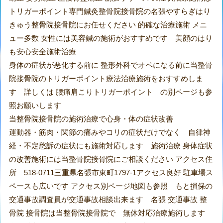
トリガーポイント専門鍼灸整骨院接骨院の名張やすらぎはり
きゅう整骨院接骨院にお任せください 的確な治療施術 メニ
ュー多数 女性には美容鍼の施術がおすすめです 美顔のはり
も安心安全施術治療
身体の症状が悪化する前に 整形外科でオペになる前に当整骨
院接骨院のトリガーポイント療法治療施術をおすすめしま
す 詳しくは 腰痛肩こりトリガーポイント の別ページも参
照お願いします
当整骨院接骨院の施術治療で心身・体の症状改善
運動器・筋肉・関節の痛みやコリの症状だけでなく 自律神
経・不定愁訴の症状にも施術対応します 施術治療 身体症状
の改善施術には当整骨院接骨院にご相談ください アクセス住
所 518-0711三重県名張市東町1797-1アクセス良好 駐車場ス
ペースも広いです アクセス別ページ地図も参照 もと損保の
交通事故調査員が交通事故相談出来ます 名張 交通事故 整
骨院 接骨院は当整骨院接骨院で 無休対応治療施術します