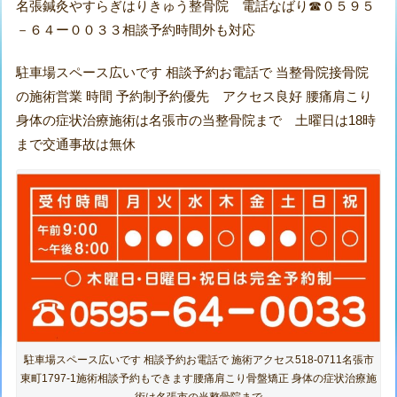
名張鍼灸やすらぎはりきゅう整骨院 電話なばり☎０５９５
－６４ー００３３相談予約時間外も対応
駐車場スペース広いです 相談予約お電話で 当整骨院接骨院
の施術営業 時間 予約制予約優先 アクセス良好 腰痛肩こり
身体の症状治療施術は名張市の当整骨院まで 土曜日は18時
まで交通事故は無休
駐車場スペース広いです 相談予約お電話で 施術アクセス518-0711名張市
東町1797-1施術相談予約もできます腰痛肩こり骨盤矯正 身体の症状治療施
術は名張市の当整骨院まで