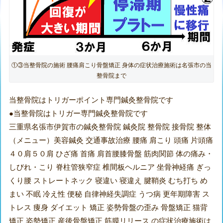
①③当整骨院の施術 腰痛肩こり骨盤矯正 身体の症状治療施術は名張市の当
整骨院まで
当整骨院はトリガーポイント専門鍼灸整骨院です
●当整骨院はトリガー専門鍼灸整骨院です
三重県名張市伊賀市の鍼灸整骨院 鍼灸院 整骨院 接骨院 整体
（メニュー）美容鍼灸 交通事故治療 腰痛 肩こり 頭痛 片頭痛
４０肩５０肩 ひざ痛 首痛 肩首腰膝骨盤 筋肉関節 体の痛み・
しびれ・こり 脊柱管狭窄症 椎間板ヘルニア 坐骨神経痛 ぎっ
くり腰 ストレートネック 寝違い 寝違え 腱鞘炎 むち打ち め
まい 不眠 冷え性 便秘 自律神経失調症 うつ病 更年期障害 ス
トレス 痩身 ダイエット 矯正 姿勢骨盤の歪み 骨盤矯正 猫背
矯正 姿勢矯正 産後骨盤矯正 筋膜リリース の症状治療施術は