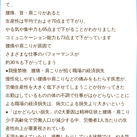
て、
腰痛、首・肩こりがあると
生産性は平均でおよそ70点まで下がり、
やる気や集中力も65点まで下がることがわかりました
コミュニケーション能力も73点まで下がっています
腰痛や肩こりが原因で
さまざまな仕事のパフォーマンスが
約30％も下がってしまう
●我慢禁物 腰痛・肩こりが招く職場の経済損失
慢性化しやすい腰痛や肩こりなどの痛みをもたらす疾患が、
労働生産性を大きく低下させてしまうことが分かってきた
出勤はしているものの体の不調で仕事がはかどらないことに
よる職場の経済損失は、病欠による損失より大きいという
●「はかどらない損失」の2大要因は精神症状と腰痛・肩こり
少子高齢化で労働人口が減少する中、労働者1人当たりの生
産性向上が重要視されている
不調を抱えていたり、疲弊したりしている状態では、やる気