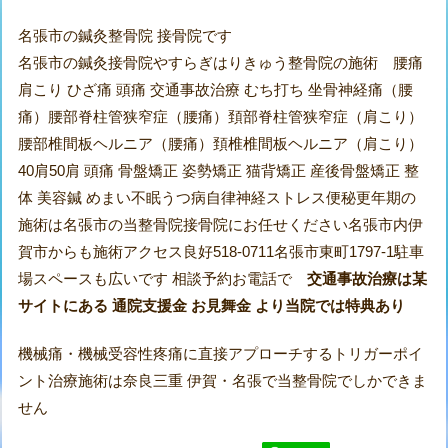
名張市の鍼灸整骨院 接骨院です
名張市の鍼灸接骨院やすらぎはりきゅう整骨院の施術 腰痛
肩こり ひざ痛 頭痛 交通事故治療 むち打ち 坐骨神経痛（腰
痛）腰部脊柱管狭窄症（腰痛）頚部脊柱管狭窄症（肩こり）
腰部椎間板ヘルニア（腰痛）頚椎椎間板ヘルニア（肩こり）
40肩50肩 頭痛 骨盤矯正 姿勢矯正 猫背矯正 産後骨盤矯正 整
体 美容鍼 めまい不眠うつ病自律神経ストレス便秘更年期の
施術は名張市の当整骨院接骨院にお任せください名張市内伊
賀市からも施術アクセス良好518-0711名張市東町1797-1駐車
場スペースも広いです 相談予約お電話で
交通事故治療は某
サイトにある 通院支援金 お見舞金 より当院では特典あり
機械痛・機械受容性疼痛に直接アプローチするトリガーポイ
ント治療施術は奈良三重 伊賀・名張で当整骨院でしかできま
せん