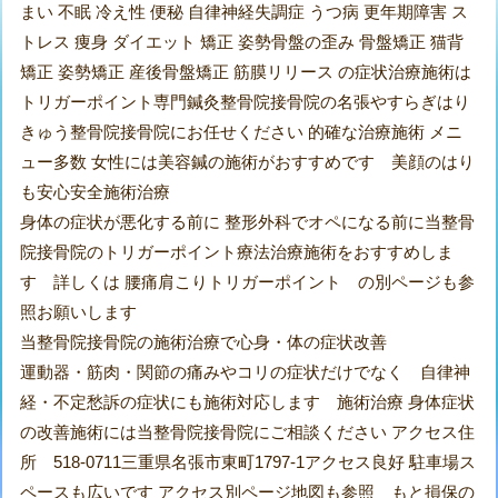
まい 不眠 冷え性 便秘 自律神経失調症 うつ病 更年期障害 ス
トレス 痩身 ダイエット 矯正 姿勢骨盤の歪み 骨盤矯正 猫背
矯正 姿勢矯正 産後骨盤矯正 筋膜リリース の症状治療施術は
トリガーポイント専門鍼灸整骨院接骨院の名張やすらぎはり
きゅう整骨院接骨院にお任せください 的確な治療施術 メニ
ュー多数 女性には美容鍼の施術がおすすめです 美顔のはり
も安心安全施術治療
身体の症状が悪化する前に 整形外科でオペになる前に当整骨
院接骨院のトリガーポイント療法治療施術をおすすめしま
す 詳しくは 腰痛肩こりトリガーポイント の別ページも参
照お願いします
当整骨院接骨院の施術治療で心身・体の症状改善
運動器・筋肉・関節の痛みやコリの症状だけでなく 自律神
経・不定愁訴の症状にも施術対応します 施術治療 身体症状
の改善施術には当整骨院接骨院にご相談ください アクセス住
所 518-0711三重県名張市東町1797-1アクセス良好 駐車場ス
ペースも広いです アクセス別ページ地図も参照 もと損保の