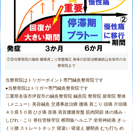
①③当整骨院の施術 腰痛肩こり骨盤矯正 身体の症状治療施術は名張市の当
整骨院まで
当整骨院はトリガーポイント専門鍼灸整骨院です
●当整骨院はトリガー専門鍼灸整骨院です
三重県名張市伊賀市の鍼灸整骨院 鍼灸院 整骨院 接骨院 整体
（メニュー）美容鍼灸 交通事故治療 腰痛 肩こり 頭痛 片頭痛
４０肩５０肩 ひざ痛 首痛 肩首腰膝骨盤 筋肉関節 体の痛み・
しびれ・こり 脊柱管狭窄症 椎間板ヘルニア 坐骨神経痛 ぎっ
くり腰 ストレートネック 寝違い 寝違え 腱鞘炎 むち打ち め