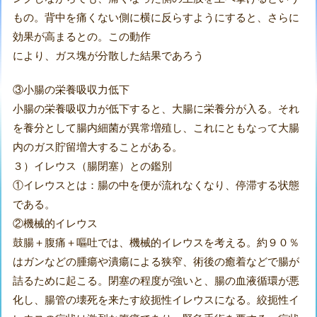
もの。背中を痛くない側に横に反らすようにすると、さらに
効果が高まるとの。この動作
により、ガス塊が分散した結果であろう
③小腸の栄養吸収力低下
小腸の栄養吸収力が低下すると、大腸に栄養分が入る。それ
を養分として腸内細菌が異常増殖し、これにともなって大腸
内のガス貯留増大することがある。
３）イレウス（腸閉塞）との鑑別
①イレウスとは：腸の中を便が流れなくなり、停滞する状態
である。
②機械的イレウス
鼓腸＋腹痛＋嘔吐では、機械的イレウスを考える。約９０％
はガンなどの腫瘍や潰瘍による狭窄、術後の癒着などで腸が
詰るために起こる。閉塞の程度が強いと、腸の血液循環が悪
化し、腸管の壊死を来たす絞扼性イレウスになる。絞扼性イ