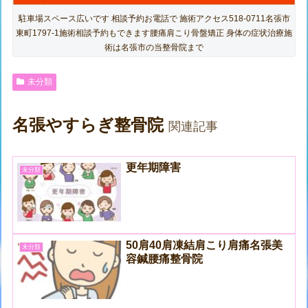
駐車場スペース広いです 相談予約お電話で 施術アクセス518-0711名張市
東町1797-1施術相談予約もできます腰痛肩こり骨盤矯正 身体の症状治療施
術は名張市の当整骨院まで
未分類
名張やすらぎ整骨院
関連記事
更年期障害
未分類
50肩40肩凍結肩こり肩痛名張美
未分類
容鍼腰痛整骨院