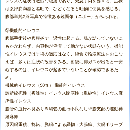
レウスの症状は激烈な腹痛であり、緊急手術を要する。症状
は腹部膨満感と嘔吐で、ひどくなると吐物に便臭を感じる。
腹部単純X線写真で特徴ある鏡面像（ニボー）がみられる。
③機能的イレウス
腹部手術後や腹膜炎で一過性に起こる。腸が詰っていないに
もかかわらず、内容物が停滞して動かない状態をいう。機能
性イレウスでは手術の適応はなく、絶食で輸液療法をおこな
えば、多くは症状の改善をみる。術後に排ガスが出ると一安
心するのは、イレウスが起きていないことが確認できるた
め。
機械的イレウス（90％） 機能的イレウス
診断絞扼性（複雑性）イレウス閉塞性（単純性）イレウス麻
痺性イレウス
腸管の血行不良あり※腸管の血行不良なし※腸支配の運動神
経麻痺
原因腸重積、捻転、脱腸による異物→大腸癌、大腸ポリープ