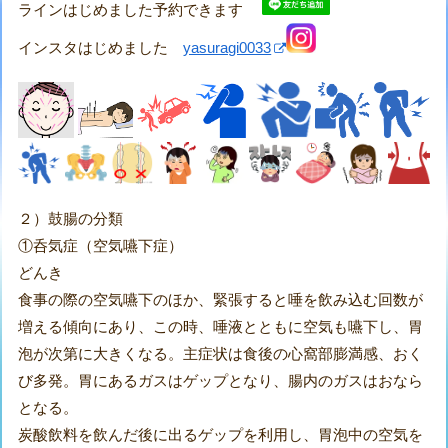
ラインはじめました予約できます
インスタはじめました
yasuragi0033
２）鼓腸の分類
①呑気症（空気嚥下症）
どんき
食事の際の空気嚥下のほか、緊張すると唾を飲み込む回数が
増える傾向にあり、この時、唾液とともに空気も嚥下し、胃
泡が次第に大きくなる。主症状は食後の心窩部膨満感、おく
び多発。胃にあるガスはゲップとなり、腸内のガスはおなら
となる。
炭酸飲料を飲んだ後に出るゲップを利用し、胃泡中の空気を