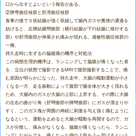
口から出すとよいという報告がある。
②脾弯曲症候群と肝湾曲症候群
食事の後でＳ状結腸が強く収縮して腸内ガスや糞便の通過を
妨げると、左脾結腸彎曲部（横行結腸が下行結腸に移行する
部）や肝湾曲部が伸展され痛みが現れる。過敏性腸症候群の
一種。
持久走時に生ずるの脇腹痛の機序と対処法
この病態生理的機序は、ランニングして脇腹が痛くなった者
を、立位の状態で撮影できるMRIで腹部撮影することで、痛
む原因が明らかになった。持久走中、大腸の蠕動運動が小さ
くなる一方、走る振動によって腹部で腸全体が大きく揺れる
ため、大腸内のガスが大腸の上部に上昇する。その際に大腸
の左右の曲がり角（肝彎曲部や脾彎曲部）にガスが溜まりや
すく、このガス塊が周囲の神経に刺激を与え強く痛むように
なるという。運動を止めると大腸が蠕動を再開するので、ガ
スが分散し、痛みがなくなる。脇腹が痛くなったら、ランニ
ングしながらでも、痛くなった側の上肢を上へ挙げるという