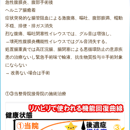
急性腹膜炎、腹部手術後
ヘルニア腸癒着
症状突発的な腸管阻血による激腹痛、嘔吐、腹部膨満、蠕動
不穏、排便・排ガス消失
烈な腹痛、嘔吐閉塞性イレウスでは、グル音は増強し、
→壊死性腹膜炎機能性イレウスではグル音消失する。
処置腸重責では高圧浣腸、腸閉塞による悪循環防止の意原疾
患の治療ないし緊急手術味で輸液、抗生物質投与※手術対象
にならない
→ 改善ない場合は手術
①③当整骨院接骨院の施術治療