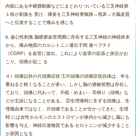
内面にある中硬膜動脈などにまとわりついている三叉神経第
１枝が刺激を 受け、痛覚を三叉神経脊髄路→視床→大脳皮質
へと伝達することで痛みを感じる
b. 遠心性刺激 脳硬膜血管周囲に存在する三叉神経の神経終末
から、痛み物質のカルシトニン遺伝子関 連ペプチド
（CGRP）を血管に放出。これにより血管の拡張と炎症がお
こり、頭痛が起こ る
４）頭痛以外の片頭痛症状 ①片頭痛の頭痛症状自体は、年を
重ねると軽くなることが多い。しかし脳の過敏状態は存在し
ており、頭痛に代わって、不眠・めまい・耳鳴り（頭鳴）な
どが主訴になることがある。 ②生理痛時に生ずる頭痛は、生
理痛由来ではなく、片頭痛であることが分かってきた。生理
時 には女性ホルモンのエストロゲンが体内から減少し脳にも
影響を与え、神経伝達物質である セロトニンが減少すること
が原因となる