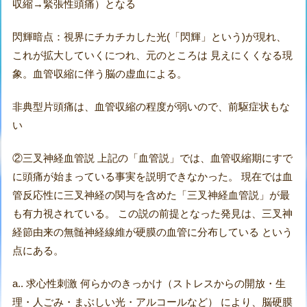
収縮→緊張性頭痛）となる
閃輝暗点：視界にチカチカした光(「閃輝」という)が現れ、
これが拡大していくにつれ、元のところは 見えにくくなる現
象。血管収縮に伴う脳の虚血による。
非典型片頭痛は、血管収縮の程度が弱いので、前駆症状もな
い
②三叉神経血管説 上記の「血管説」では、血管収縮期にすで
に頭痛が始まっている事実を説明できなかった。 現在では血
管反応性に三叉神経の関与を含めた「三叉神経血管説」が最
も有力視されている。 この説の前提となった発見は、三叉神
経節由来の無髄神経線維が硬膜の血管に分布している という
点にある。
a.. 求心性刺激 何らかのきっかけ（ストレスからの開放・生
理・人ごみ・まぶしい光・アルコールなど） により、脳硬膜