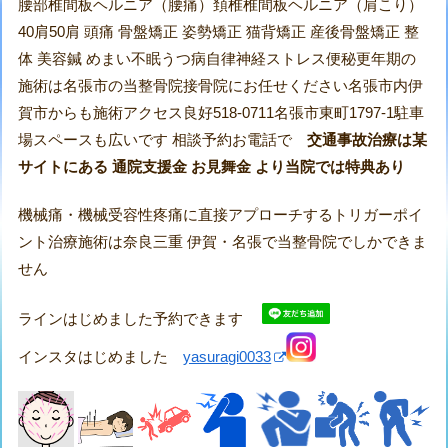
腰部椎間板ヘルニア（腰痛）頚椎椎間板ヘルニア（肩こり）
40肩50肩 頭痛 骨盤矯正 姿勢矯正 猫背矯正 産後骨盤矯正 整
体 美容鍼 めまい不眠うつ病自律神経ストレス便秘更年期の
施術は名張市の当整骨院接骨院にお任せください名張市内伊
賀市からも施術アクセス良好518-0711名張市東町1797-1駐車
場スペースも広いです 相談予約お電話で
交通事故治療は某
サイトにある 通院支援金 お見舞金 より当院では特典あり
機械痛・機械受容性疼痛に直接アプローチするトリガーポイ
ント治療施術は奈良三重 伊賀・名張で当整骨院でしかできま
せん
ラインはじめました予約できます
インスタはじめました
yasuragi0033