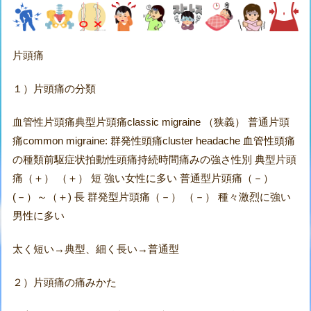
片頭痛
１）片頭痛の分類
血管性片頭痛典型片頭痛classic migraine （狭義） 普通片頭
痛common migraine: 群発性頭痛cluster headache 血管性頭痛
の種類前駆症状拍動性頭痛持続時間痛みの強さ性別 典型片頭
痛（＋） （＋） 短 強い女性に多い 普通型片頭痛（－）
(－）～（＋) 長 群発型片頭痛（－） （－） 種々激烈に強い
男性に多い
太く短い→典型、細く長い→普通型
２）片頭痛の痛みかた