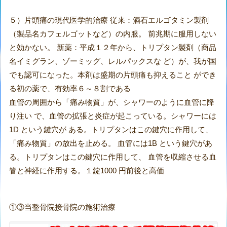
５）片頭痛の現代医学的治療 従来：酒石エルゴタミン製剤
（製品名カフェルゴットなど）の内服。 前兆期に服用しない
と効かない。 新薬：平成１２年から、トリプタン製剤（商品
名イミグラン、ゾーミッグ、レルパックスな ど）が、我が国
でも認可になった。本剤は盛期の片頭痛も抑えること ができ
る初の薬で、有効率６～８割である
血管の周囲から「痛み物質」が、シャワーのように血管に降
り注い で、血管の拡張と炎症が起こっている。シャワーには
1D という鍵穴が ある。トリプタンはこの鍵穴に作用して、
「痛み物質」の放出を止める。 血管には1B という鍵穴があ
る。トリプタンはこの鍵穴に作用して、 血管を収縮させる血
管と神経に作用する。１錠1000 円前後と高価
①③当整骨院接骨院の施術治療