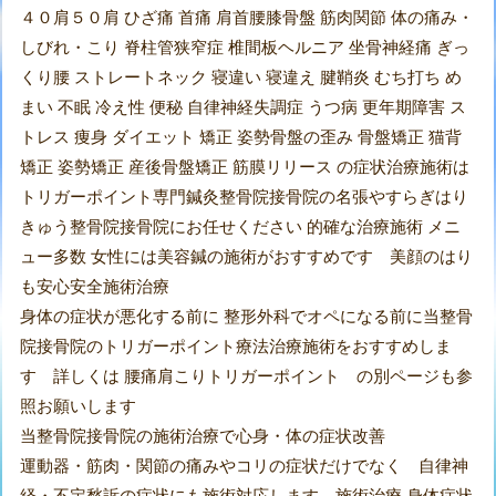
４０肩５０肩 ひざ痛 首痛 肩首腰膝骨盤 筋肉関節 体の痛み・
しびれ・こり 脊柱管狭窄症 椎間板ヘルニア 坐骨神経痛 ぎっ
くり腰 ストレートネック 寝違い 寝違え 腱鞘炎 むち打ち め
まい 不眠 冷え性 便秘 自律神経失調症 うつ病 更年期障害 ス
トレス 痩身 ダイエット 矯正 姿勢骨盤の歪み 骨盤矯正 猫背
矯正 姿勢矯正 産後骨盤矯正 筋膜リリース の症状治療施術は
トリガーポイント専門鍼灸整骨院接骨院の名張やすらぎはり
きゅう整骨院接骨院にお任せください 的確な治療施術 メニ
ュー多数 女性には美容鍼の施術がおすすめです 美顔のはり
も安心安全施術治療
身体の症状が悪化する前に 整形外科でオペになる前に当整骨
院接骨院のトリガーポイント療法治療施術をおすすめしま
す 詳しくは 腰痛肩こりトリガーポイント の別ページも参
照お願いします
当整骨院接骨院の施術治療で心身・体の症状改善
運動器・筋肉・関節の痛みやコリの症状だけでなく 自律神
経・不定愁訴の症状にも施術対応します 施術治療 身体症状