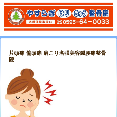
片頭痛 偏頭痛 肩こり名張美容鍼腰痛整骨
院