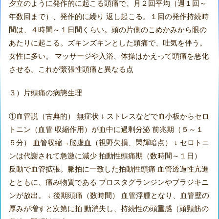
夕立のように発作的に起こる頭痛で、月２回平均（週１回～
年数回まで）、発作的に繰り 返し起こる。１回の発作持続時
間は、４時間～１日間くらい。頭の片側のこめかみから眼の
あたりに起こる。ズキンズキンとした頭痛で、吐気を伴う。
女性に多い。 マッサージや入浴、体操はかえって頭痛を悪化
させる。これが緊張性頭痛と異なる点
３）片頭痛の病態生理
①血管説（古典的） 無症状 ↓ ストレスなどで血小板からセロ
トニン（血管 収縮作用）が血中に過剰分泌 前兆期（５～１
５分） 血管収縮→脳虚血（視野欠損、閃輝暗点） ↓ セロトニ
ンは代謝されて急激に減少 拍動性頭痛期（数時間～１日）
反動で血管拡張。脈拍に一致した拍動性頭痛 血管透過性亢進
とともに、痛み物質である プロスタグランジンやブラジキニ
ンが放出。 ↓ 後期頭痛（数時間） 血管浮腫となり、血管壁の
厚みが増すと次第に拍 動消失し、持続性の頭重感（頭頸筋の