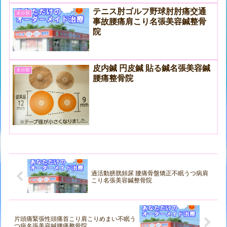
テニス肘ゴルフ野球肘肘痛交通
未分類
事故腰痛肩こり名張美容鍼整骨
院
皮内鍼 円皮鍼 貼る鍼名張美容鍼
未分類
腰痛整骨院
過活動膀胱頻尿 腰痛骨盤矯正不眠うつ病肩
こり名張美容鍼整骨院
片頭痛緊張性頭痛首こり肩こりめまい不眠う
つ病名張美容鍼腰痛整骨院