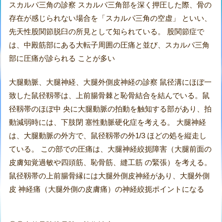
スカルパ三角の診察 スカルパ三角部を深く押圧した際、骨の
存在が感じられない場合を「スカルパ三角の空虚」 といい、
先天性股関節脱臼の所見として知られている。 股関節症で
は、中殿筋部にある大転子周囲の圧痛と並び、スカルパ三角
部に圧痛が診られる ことが多い
大腿動脈、大腿神経、大腿外側皮神経の診察 鼠径溝にほぼ一
致した鼠径靱帯は、上前腸骨棘と恥骨結合を結んでいる。鼠
径靱帯のほぼ中 央に大腿動脈の拍動を触知する部があり、拍
動減弱時には、下肢閉 塞性動脈硬化症を考える。 大腿神経
は、大腿動脈の外方で、鼠径靱帯の外1/3 ほどの処を縦走し
ている。 この部での圧痛は、大腿神経絞扼障害（大腿前面の
皮膚知覚過敏や四頭筋、恥骨筋、縫工筋 の緊張）を考える。
鼠径靱帯の上前腸骨縁には大腿外側皮神経があり、大腿外側
皮 神経痛（大腿外側の皮膚痛）の神経絞扼ポイントになる