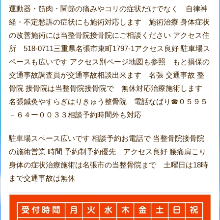
運動器・筋肉・関節の痛みやコリの症状だけでなく 自律神
経・不定愁訴の症状にも施術対応します 施術治療 身体症状
の改善施術には当整骨院接骨院にご相談ください アクセス住
所 518-0711三重県名張市東町1797-1アクセス良好 駐車場ス
ペースも広いです アクセス別ページ地図も参照 もと損保の
交通事故調査員が交通事故相談出来ます 名張 交通事故 整
骨院 接骨院は当整骨院接骨院で 無休対応治療施術します
名張鍼灸やすらぎはりきゅう整骨院 電話なばり☎０５９５
－６４ー００３３相談予約時間外も対応
駐車場スペース広いです 相談予約お電話で 当整骨院接骨院
の施術営業 時間 予約制予約優先 アクセス良好 腰痛肩こり
身体の症状治療施術は名張市の当整骨院まで 土曜日は18時
まで交通事故は無休