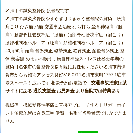
名張市の鍼灸整骨院 接骨院です
名張市の鍼灸接骨院やすらぎはりきゅう整骨院の施術 腰痛
肩こり ひざ痛 頭痛 交通事故治療 むち打ち 坐骨神経痛（腰
痛）腰部脊柱管狭窄症（腰痛）頚部脊柱管狭窄症（肩こり）
腰部椎間板ヘルニア（腰痛）頚椎椎間板ヘルニア（肩こり）
40肩50肩 頭痛 骨盤矯正 姿勢矯正 猫背矯正 産後骨盤矯正 整
体 美容鍼 めまい不眠うつ病自律神経ストレス便秘更年期の
施術は名張市の当整骨院接骨院にお任せください名張市内伊
賀市からも施術アクセス良好518-0711名張市東町1797-1駐車
場スペースも広いです 相談予約お電話で
交通事故治療は某
サイトにある 通院支援金 お見舞金 より当院では特典あり
機械痛・機械受容性疼痛に直接アプローチするトリガーポイ
ント治療施術は奈良三重 伊賀・名張で当整骨院でしかできま
せん