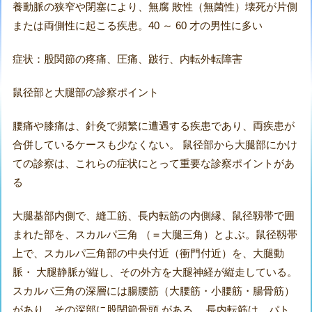
養動脈の狭窄や閉塞により、無腐 敗性（無菌性）壊死が片側
または両側性に起こる疾患。40 ～ 60 才の男性に多い
症状：股関節の疼痛、圧痛、跛行、内転外転障害
鼠径部と大腿部の診察ポイント
腰痛や膝痛は、針灸で頻繁に遭遇する疾患であり、両疾患が
合併しているケースも少なくない。 鼠径部から大腿部にかけ
ての診察は、これらの症状にとって重要な診察ポイントがあ
る
大腿基部内側で、縫工筋、長内転筋の内側縁、鼠径靱帯で囲
まれた部を、スカルパ三角 （＝大腿三角）とよぶ。鼠径靱帯
上で、スカルパ三角部の中央付近（衝門付近）を、大腿動
脈・ 大腿静脈が縦し、その外方を大腿神経が縦走している。
スカルパ三角の深層には腸腰筋（大腰筋・小腰筋・腸骨筋）
があり、その深部に股関節骨頭 がある。 長内転筋は、パト