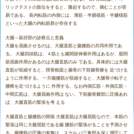
リックテストの肢位をすると、隆起するので、摘むことが容
易である。 長内転筋の内側には、薄筋・半膜様筋・半腱様筋
といった大腿の内転筋群が存在する
大腿～鼠径部の診察点と意義
大腿を屈曲させるのは、大腿直筋と腸腰筋の共同作用であ
る。 大腿四頭筋は、４筋とも膝関節伸展作用はあるが、股関
節屈曲作用があるのは大腿直筋のみ である。具体的には大腿
直筋が収縮すると、脛骨粗面と腸骨の下前腸骨棘を 近づける
ように作用する。 一方腸腰筋が収縮すると、大腿骨小転子と
腰椎を近づけるように 作用する。なお内側広筋・外側広筋・
中間広筋は、大腿屈曲作用は ない。下前腸骨棘部に圧痛あれ
ば、大腿直筋の緊張を考 える
大腿直筋と腸腰筋の関係 大腿直筋は大腿屈筋なので、本筋の
緊張は同じ大腿屈筋である腸 腰筋の緊張がることを予測させ
る。腸腰筋の圧痛の有無は、スカル パ三角部を深く押圧して