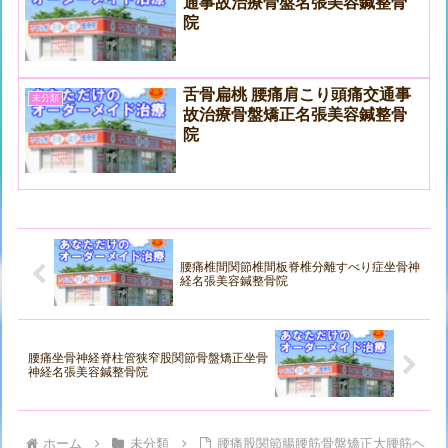
通事故治療骨盤名張美容鍼整骨
院
舌骨扁桃 腰痛肩こり頭痛交通事
未分類
故治療骨盤矯正名張美容鍼整骨
院
腰痛椎間関節椎間板脊椎分離すべり症坐骨神
経名張美容鍼整骨院
腰痛坐骨神経脊柱管狭窄股関節骨盤矯正坐骨
神経名張美容鍼整骨院
ホーム
未分類
腰痛股関節腸腰筋骨盤矯正大腰筋ヘ