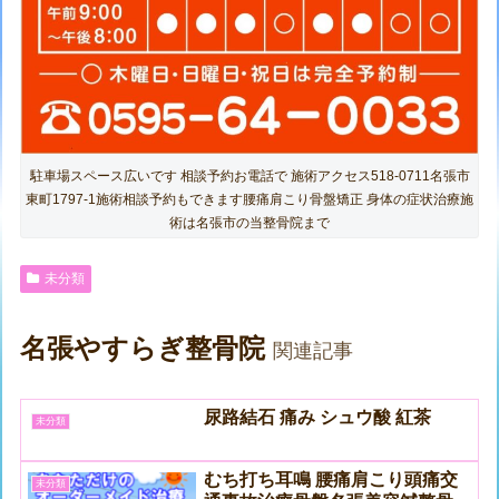
駐車場スペース広いです 相談予約お電話で 施術アクセス518-0711名張市
東町1797-1施術相談予約もできます腰痛肩こり骨盤矯正 身体の症状治療施
術は名張市の当整骨院まで
未分類
名張やすらぎ整骨院
関連記事
尿路結石 痛み シュウ酸 紅茶
未分類
むち打ち耳鳴 腰痛肩こり頭痛交
未分類