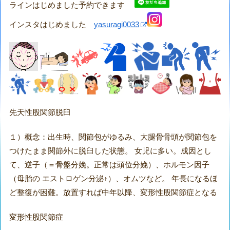
ラインはじめました予約できます
インスタはじめました
yasuragi0033
先天性股関節脱臼
１）概念：出生時、関節包がゆるみ、大腿骨骨頭が関節包を
つけたまま関節外に脱臼した状態。 女児に多い。成因とし
て、逆子（＝骨盤分娩。正常は頭位分娩）、ホルモン因子
（母胎の エストロゲン分泌↑）、オムツなど。 年長になるほ
ど整復が困難。放置すれば中年以降、変形性股関節症となる
変形性股関節症