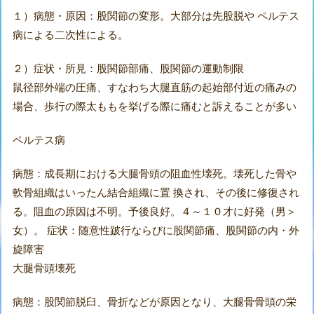
１）病態・原因：股関節の変形。大部分は先股脱や ペルテス
病による二次性による。
２）症状・所見：股関節部痛、股関節の運動制限
鼠径部外端の圧痛、すなわち大腿直筋の起始部付近の痛みの
場合、歩行の際太ももを挙げる際に痛むと訴えることが多い
ペルテス病
病態：成長期における大腿骨頭の阻血性壊死。壊死した骨や
軟骨組織はいったん結合組織に置 換され、その後に修復され
る。阻血の原因は不明。予後良好。４～１０才に好発（男＞
女）。 症状：随意性跛行ならびに股関節痛、股関節の内・外
旋障害
大腿骨頭壊死
病態：股関節脱臼、骨折などが原因となり、大腿骨骨頭の栄