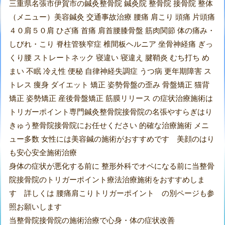
三重県名張市伊賀市の鍼灸整骨院 鍼灸院 整骨院 接骨院 整体
（メニュー）美容鍼灸 交通事故治療 腰痛 肩こり 頭痛 片頭痛
４０肩５０肩 ひざ痛 首痛 肩首腰膝骨盤 筋肉関節 体の痛み・
しびれ・こり 脊柱管狭窄症 椎間板ヘルニア 坐骨神経痛 ぎっ
くり腰 ストレートネック 寝違い 寝違え 腱鞘炎 むち打ち め
まい 不眠 冷え性 便秘 自律神経失調症 うつ病 更年期障害 ス
トレス 痩身 ダイエット 矯正 姿勢骨盤の歪み 骨盤矯正 猫背
矯正 姿勢矯正 産後骨盤矯正 筋膜リリース の症状治療施術は
トリガーポイント専門鍼灸整骨院接骨院の名張やすらぎはり
きゅう整骨院接骨院にお任せください 的確な治療施術 メニ
ュー多数 女性には美容鍼の施術がおすすめです 美顔のはり
も安心安全施術治療
身体の症状が悪化する前に 整形外科でオペになる前に当整骨
院接骨院のトリガーポイント療法治療施術をおすすめしま
す 詳しくは 腰痛肩こりトリガーポイント の別ページも参
照お願いします
当整骨院接骨院の施術治療で心身・体の症状改善