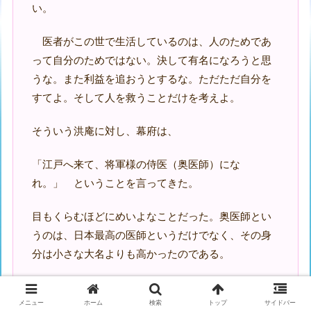
い。
医者がこの世で生活しているのは、人のためであ
って自分のためではない。決して有名になろうと思
うな。また利益を追おうとするな。ただただ自分を
すてよ。そして人を救うことだけを考えよ。
そういう洪庵に対し、幕府は、
「江戸へ来て、将軍様の侍医（奥医師）にな
れ。」 ということを言ってきた。
目もくらむほどにめいよなことだった。奥医師とい
うのは、日本最高の医師というだけでなく、その身
分は小さな大名よりも高かったのである。
つまり、洪庵の自分へのいましめに反することだっ
メニュー
ホーム
検索
トップ
サイドバー
た。 洪庵は断り続けた。