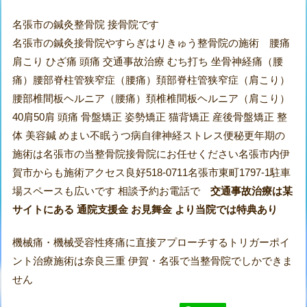
名張市の鍼灸整骨院 接骨院です
名張市の鍼灸接骨院やすらぎはりきゅう整骨院の施術 腰痛
肩こり ひざ痛 頭痛 交通事故治療 むち打ち 坐骨神経痛（腰
痛）腰部脊柱管狭窄症（腰痛）頚部脊柱管狭窄症（肩こり）
腰部椎間板ヘルニア（腰痛）頚椎椎間板ヘルニア（肩こり）
40肩50肩 頭痛 骨盤矯正 姿勢矯正 猫背矯正 産後骨盤矯正 整
体 美容鍼 めまい不眠うつ病自律神経ストレス便秘更年期の
施術は名張市の当整骨院接骨院にお任せください名張市内伊
賀市からも施術アクセス良好518-0711名張市東町1797-1駐車
場スペースも広いです 相談予約お電話で
交通事故治療は某
サイトにある 通院支援金 お見舞金 より当院では特典あり
機械痛・機械受容性疼痛に直接アプローチするトリガーポイ
ント治療施術は奈良三重 伊賀・名張で当整骨院でしかできま
せん