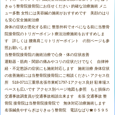
きゅう整骨院接骨院にお任せください 的確な治療施術 メニ
ュー多数 女性には美容鍼の施術がおすすめです 美顔のはり
も安心安全施術治療
身体の症状が悪化する前に 整形外科でオペになる前に当整骨
院接骨院のトリガーポイント療法治療施術をおすすめしま
す 詳しくは 腰痛肩こりトリガーポイント の別ページも参
照お願いします
当整骨院接骨院の施術治療で心身・体の症状改善
運動器・筋肉・関節の痛みやコリの症状だけでなく 自律神
経・不定愁訴の症状にも施術対応します 施術治療 身体症状
の改善施術には当整骨院接骨院にご相談ください アクセス住
所 518-0711三重県名張市東町1797-1アクセス良好 駐車場ス
ペースも広いです アクセス別ページ地図も参照 もと損保の
交通事故調査員が交通事故相談出来ます 名張 交通事故 整
骨院 接骨院は当整骨院接骨院で 無休対応治療施術します
名張鍼灸やすらぎはりきゅう整骨院 電話なばり☎０５９５