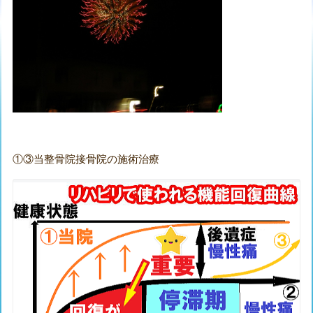
①③当整骨院接骨院の施術治療