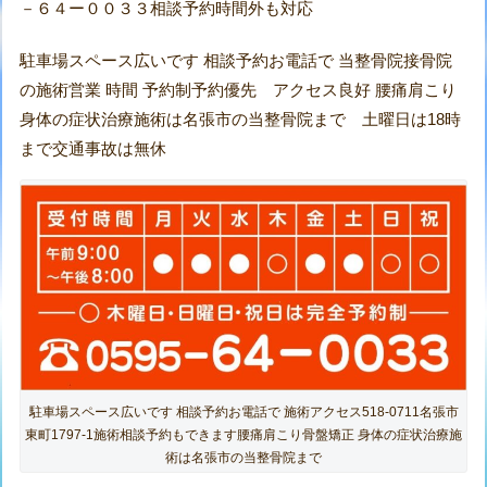
－６４ー００３３相談予約時間外も対応
駐車場スペース広いです 相談予約お電話で 当整骨院接骨院
の施術営業 時間 予約制予約優先 アクセス良好 腰痛肩こり
身体の症状治療施術は名張市の当整骨院まで 土曜日は18時
まで交通事故は無休
駐車場スペース広いです 相談予約お電話で 施術アクセス518-0711名張市
東町1797-1施術相談予約もできます腰痛肩こり骨盤矯正 身体の症状治療施
術は名張市の当整骨院まで