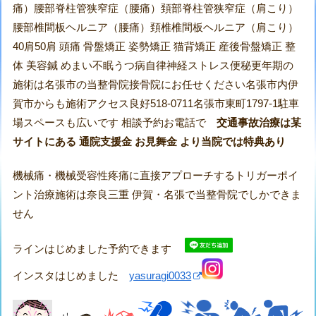
痛）腰部脊柱管狭窄症（腰痛）頚部脊柱管狭窄症（肩こり）
腰部椎間板ヘルニア（腰痛）頚椎椎間板ヘルニア（肩こり）
40肩50肩 頭痛 骨盤矯正 姿勢矯正 猫背矯正 産後骨盤矯正 整
体 美容鍼 めまい不眠うつ病自律神経ストレス便秘更年期の
施術は名張市の当整骨院接骨院にお任せください名張市内伊
賀市からも施術アクセス良好518-0711名張市東町1797-1駐車
場スペースも広いです 相談予約お電話で
交通事故治療は某
サイトにある 通院支援金 お見舞金 より当院では特典あり
機械痛・機械受容性疼痛に直接アプローチするトリガーポイ
ント治療施術は奈良三重 伊賀・名張で当整骨院でしかできま
せん
ラインはじめました予約できます
インスタはじめました
yasuragi0033