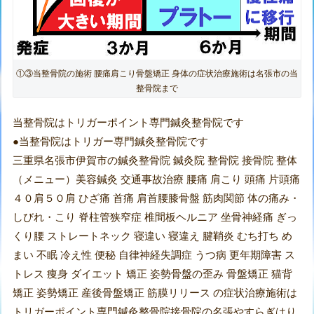
①③当整骨院の施術 腰痛肩こり骨盤矯正 身体の症状治療施術は名張市の当
整骨院まで
当整骨院はトリガーポイント専門鍼灸整骨院です
●当整骨院はトリガー専門鍼灸整骨院です
三重県名張市伊賀市の鍼灸整骨院 鍼灸院 整骨院 接骨院 整体
（メニュー）美容鍼灸 交通事故治療 腰痛 肩こり 頭痛 片頭痛
４０肩５０肩 ひざ痛 首痛 肩首腰膝骨盤 筋肉関節 体の痛み・
しびれ・こり 脊柱管狭窄症 椎間板ヘルニア 坐骨神経痛 ぎっ
くり腰 ストレートネック 寝違い 寝違え 腱鞘炎 むち打ち め
まい 不眠 冷え性 便秘 自律神経失調症 うつ病 更年期障害 ス
トレス 痩身 ダイエット 矯正 姿勢骨盤の歪み 骨盤矯正 猫背
矯正 姿勢矯正 産後骨盤矯正 筋膜リリース の症状治療施術は
トリガーポイント専門鍼灸整骨院接骨院の名張やすらぎはり