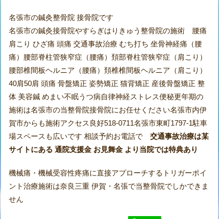
名張市の鍼灸整骨院 接骨院です
名張市の鍼灸接骨院やすらぎはりきゅう整骨院の施術 腰痛
肩こり ひざ痛 頭痛 交通事故治療 むち打ち 坐骨神経痛（腰
痛）腰部脊柱管狭窄症（腰痛）頚部脊柱管狭窄症（肩こり）
腰部椎間板ヘルニア（腰痛）頚椎椎間板ヘルニア（肩こり）
40肩50肩 頭痛 骨盤矯正 姿勢矯正 猫背矯正 産後骨盤矯正 整
体 美容鍼 めまい不眠うつ病自律神経ストレス便秘更年期の
施術は名張市の当整骨院接骨院にお任せください名張市内伊
賀市からも施術アクセス良好518-0711名張市東町1797-1駐車
場スペースも広いです 相談予約お電話で
交通事故治療は某
サイトにある 通院支援金 お見舞金 より当院では特典あり
機械痛・機械受容性疼痛に直接アプローチするトリガーポイ
ント治療施術は奈良三重 伊賀・名張で当整骨院でしかできま
せん