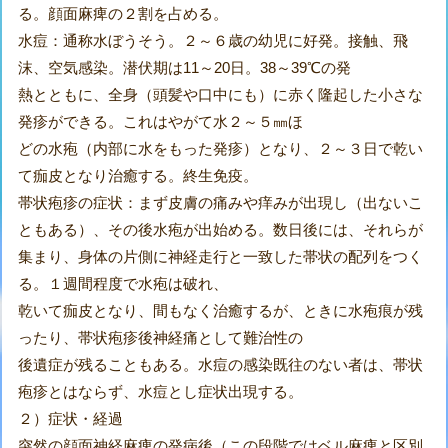
る。顔面麻痺の２割を占める。
水痘：通称水ぼうそう。２～６歳の幼児に好発。接触、飛
沫、空気感染。潜伏期は11～20日。38～39℃の発
熱とともに、全身（頭髪や口中にも）に赤く隆起した小さな
発疹ができる。これはやがて水２～５㎜ほ
どの水疱（内部に水をもった発疹）となり、２～３日で乾い
て痂皮となり治癒する。終生免疫。
帯状疱疹の症状：まず皮膚の痛みや痒みが出現し（出ないこ
ともある）、その後水疱が出始める。数日後には、それらが
集まり、身体の片側に神経走行と一致した帯状の配列をつく
る。１週間程度で水疱は破れ、
乾いて痂皮となり、間もなく治癒するが、ときに水疱痕が残
ったり、帯状疱疹後神経痛として難治性の
後遺症が残ることもある。水痘の感染既往のない者は、帯状
疱疹とはならず、水痘とし症状出現する。
２）症状・経過
突然の顔面神経麻痺の発病後（この段階ではベル麻痺と区別