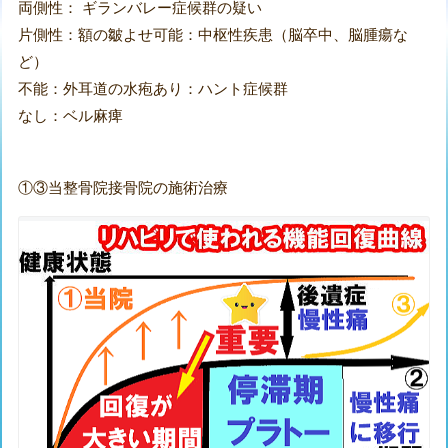
両側性： ギランバレー症候群の疑い
片側性：額の皺よせ可能：中枢性疾患（脳卒中、脳腫瘍な
ど）
不能：外耳道の水疱あり：ハント症候群
なし：ベル麻痺
①③当整骨院接骨院の施術治療