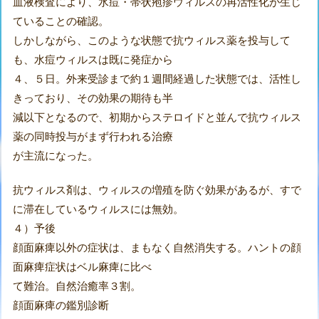
血液検査により、水痘・帯状疱疹ウィルスの再活性化が生じ
ていることの確認。
しかしながら、このような状態で抗ウィルス薬を投与して
も、水痘ウィルスは既に発症から
４、５日。外来受診まで約１週間経過した状態では、活性し
きっており、その効果の期待も半
減以下となるので、初期からステロイドと並んで抗ウィルス
薬の同時投与がまず行われる治療
が主流になった。
抗ウィルス剤は、ウィルスの増殖を防ぐ効果があるが、すで
に滞在しているウィルスには無効。
４）予後
顔面麻痺以外の症状は、まもなく自然消失する。ハントの顔
面麻痺症状はベル麻痺に比べ
て難治。自然治癒率３割。
顔面麻痺の鑑別診断