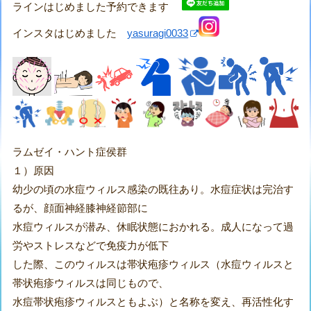
ラインはじめました予約できます
インスタはじめました
yasuragi0033
ラムゼイ・ハント症侯群
１）原因
幼少の頃の水痘ウィルス感染の既往あり。水痘症状は完治す
るが、顔面神経膝神経節部に
水痘ウィルスが潜み、休眠状態におかれる。成人になって過
労やストレスなどで免疫力が低下
した際、このウィルスは帯状疱疹ウィルス（水痘ウィルスと
帯状疱疹ウィルスは同じもので、
水痘帯状疱疹ウィルスともよぶ）と名称を変え、再活性化す