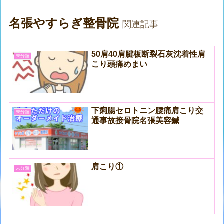
名張やすらぎ整骨院
関連記事
50肩40肩腱板断裂石灰沈着性肩
未分類
こり頭痛めまい
下痢腸セロトニン腰痛肩こり交
未分類
通事故接骨院名張美容鍼
肩こり①
未分類