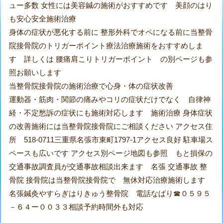
ュー多数 女性には美容鍼の施術がおすすめです 美顔のはり
も安心安全施術治療
身体の症状が悪化する前に 整形外科でオペになる前に当整骨
院接骨院のトリガーポイント療法治療施術をおすすめしま
す 詳しくは 腰痛肩こりトリガーポイント の別ページも参
照お願いします
当整骨院接骨院の施術治療で心身・体の症状改善
運動器・筋肉・関節の痛みやコリの症状だけでなく 自律神
経・不定愁訴の症状にも施術対応します 施術治療 身体症状
の改善施術には当整骨院接骨院にご相談ください アクセス住
所 518-0711三重県名張市東町1797-1アクセス良好 駐車場ス
ペースも広いです アクセス別ページ地図も参照 もと損保の
交通事故調査員が交通事故相談出来ます 名張 交通事故 整
骨院 接骨院は当整骨院接骨院で 無休対応治療施術します
名張鍼灸やすらぎはりきゅう整骨院 電話なばり☎０５９５
－６４ー００３３相談予約時間外も対応