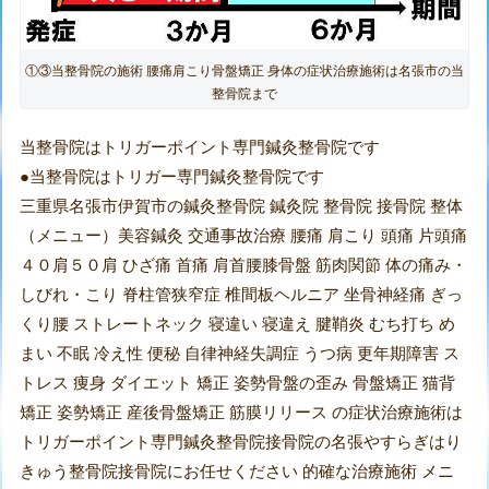
①③当整骨院の施術 腰痛肩こり骨盤矯正 身体の症状治療施術は名張市の当
整骨院まで
当整骨院はトリガーポイント専門鍼灸整骨院です
●当整骨院はトリガー専門鍼灸整骨院です
三重県名張市伊賀市の鍼灸整骨院 鍼灸院 整骨院 接骨院 整体
（メニュー）美容鍼灸 交通事故治療 腰痛 肩こり 頭痛 片頭痛
４０肩５０肩 ひざ痛 首痛 肩首腰膝骨盤 筋肉関節 体の痛み・
しびれ・こり 脊柱管狭窄症 椎間板ヘルニア 坐骨神経痛 ぎっ
くり腰 ストレートネック 寝違い 寝違え 腱鞘炎 むち打ち め
まい 不眠 冷え性 便秘 自律神経失調症 うつ病 更年期障害 ス
トレス 痩身 ダイエット 矯正 姿勢骨盤の歪み 骨盤矯正 猫背
矯正 姿勢矯正 産後骨盤矯正 筋膜リリース の症状治療施術は
トリガーポイント専門鍼灸整骨院接骨院の名張やすらぎはり
きゅう整骨院接骨院にお任せください 的確な治療施術 メニ